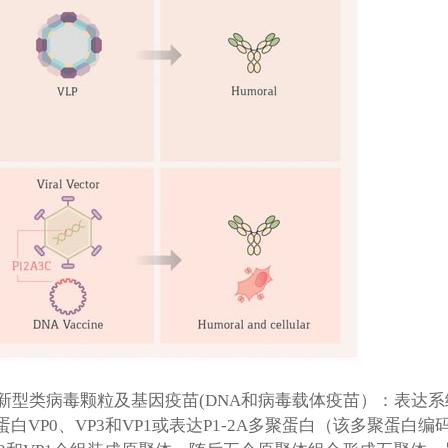
新型类病毒颗粒及基因疫苗(DNA和病毒载体疫苗）：表达
白VP0、VP3和VP1或表达P1-2A多聚蛋白（该多聚蛋白