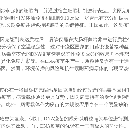
接种动物的细胞内，并通过宿主细胞机制进行表达。抗原完
疫苗能同时引发体液免疫和细胞免疫反应。尽管已有充分证据表
实现长期免疫并避免持续感染的关键特征。正因如此，这类疫
因克隆到表达质粒后，后续仅需在大肠杆菌培养中进行质粒
成分确保了室温稳定性，这对于疫区国家的口蹄疫疫苗接种至
疫病毒空衣壳的DNA疫苗诱导保护性免疫应答的效果并不理
异化免疫方案等。在DNA疫苗生产中，质粒通常含有一个
基因。然而，环境传播的风险和抗生素耐药病原体的出现应该
核心在于将目标抗原编码基因克隆到经过改造的病毒基因组
A疫苗，病毒载体通常更具优势，因为病毒特有的受体能够
果。此外，病毒载体作为疫苗的大规模应用存在一个明显缺陷
比较更为复杂。例如，DNA疫苗的成分以质粒μg为单位进行
的保护效果，而，DNA疫苗的优势在于其有极大的简便性。