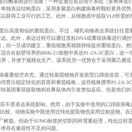
3C蛋白酶基因进行克隆：一种是通过双启动子系统（多角体蛋
于单独表达结构蛋白，采用多聚蛋白构建病毒样颗粒更具优势
以获得工业可行的工艺。此外，从细胞质中提取VLP所需的
蛋白高度相似的重组蛋白。不过，哺乳动物表达系统往往需
达。此外，表达过程可以通过质粒DNA或重组病毒进行调
间，但一旦成功建立，重组细胞系就能持续提供重组蛋白。然
在贴壁培养的BHK-21细胞中表达P1-2A-3C蛋白，这
细胞培养，并便于规模化生产。该系统另一优势在于采用聚乙烯
病毒重组空衣壳。通过转基因植物开发新型口蹄疫疫苗，可
育出稳定转化的苜蓿和番茄植株，这些植株携带P1-2A-
而转基因番茄提取物则在豚鼠体内引发类似反应。但是他们的
组成应不受表达系统影响。然而，由于实验中使用的口蹄疫病
行比较。动物实验中既使用过纯化提取物也采用过粗提物。
2+
树脂。但由于SUMO标签的切割同样需要处理，纯化过程
要求存在兼容性不足的问题。