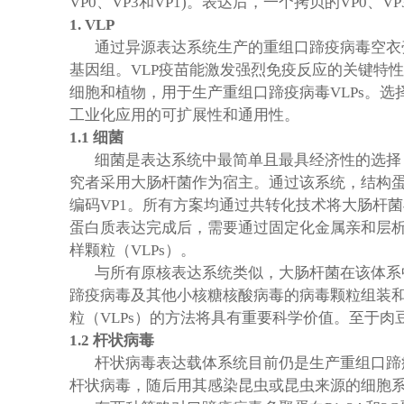
VP0、VP3和VP1)。表达后，一个拷贝的VP
1.
VLP
通过异源表达系统生产的重组口蹄疫病毒空衣
基因组。VLP疫苗能激发强烈免疫反应的关键特
细胞和植物，用于生产重组口蹄疫病毒VLPs。
工业化应用的可扩展性和通用性。
1.1
细菌
细菌是表达系统中最简单且最具经济性的选择
究者采用大肠杆菌作为宿主。通过该系统，结构蛋
编码VP1。所有方案均通过共转化技术将大肠杆
蛋白质表达完成后，需要通过固定化金属亲和层析
样颗粒（VLPs）。
与所有原核表达系统类似，大肠杆菌在该体系
蹄疫病毒及其他小核糖核酸病毒的病毒颗粒组装
粒（VLPs）的方法将具有重要科学价值。至于
1.2
杆状病毒
杆状病毒表达载体系统目前仍是生产重组口蹄
杆状病毒，随后用其感染昆虫或昆虫来源的细胞系