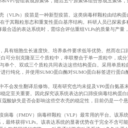
0、VP3和VP1会组装成原聚体，随后五个原聚体组合形成五
壳（VLPs）疫苗是一种新型疫苗。这类病毒样颗粒由结构
性在于其颗粒形态和重复性蛋白基序结构。科研人员已探索
选择最合适的表达系统时，需综合评估重组VLPs的质量与产
，具有细胞生长速度快、培养条件要求低等优势。然而在口蹄
白可分别克隆至三个质粒中，串联整合于单一质粒中，或分置
菌与单个、双或三个质粒共同表达这些结构蛋白。采用单质粒
进行纯化，并使用SUMO蛋白酶对SUMO蛋白标签进行蛋
中不会发生翻译后修饰。现有研究也均未提及VP0蛋白氨基
和稳定至关重要。因此探究该系统表达的口蹄疫病毒结构蛋白
肉豆蔻酸缺失是否会影响这些空衣壳的稳定性，目前仍是一个
疫病毒（FMDV）病毒样颗粒（VLP）最常用的平台。该系
，最终获得VLPs。该表达系统的显著优势在于完全不含可