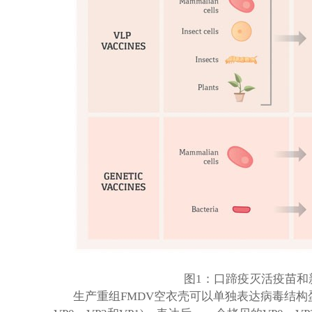
图1：口蹄疫灭活疫苗和
生产重组FMDV空衣壳可以单独表达病毒结构蛋