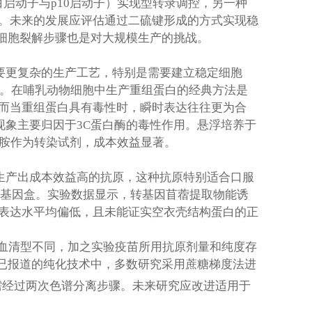
白启动子与p10启动子）实现型转录调控，另一种
。未来的发展应评估通过二硫键形成的方式实现稳
细胞裂解步骤也是对大规模生产的挑战。
要更复杂的生产工艺，特别是需要建立稳定细胞
控。在哺乳动物细胞中生产重组蛋白的经典方法是
而当重组蛋白具有毒性时，瞬时表达往往更为合
一现象主要归因于3C蛋白酶的毒性作用。悬浮培养于
亚胺作为转染试剂，成本效益显著。
生产出成本效益高的抗原，这种抗原特别适合口服
3C基因盒。实验数据显示，转基因苜蓿提取物能诱
表达水平均偏低，且未能证实空衣壳结构蛋白的正
毒血清型不同，加之实验疫苗所用抗原剂量和纯度存
在已报道的纯化技术中，多数研究采用蔗糖梯度法进
需经过两次色谱分离步骤。未来研究应改进适用于