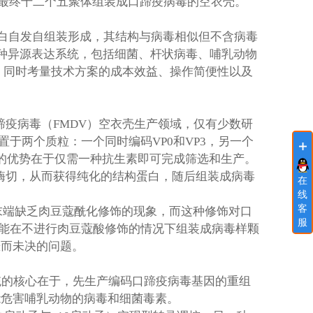
聚体，最终十二个五聚体组装成口蹄疫病毒的空衣壳。
蛋白自发自组装形成，其结构与病毒相似但不含病毒
多种异源表达系统，包括细菌、杆状病毒、哺乳动物
量，同时考量技术方案的成本效益、操作简便性以及
疫病毒（FMDV）空衣壳生产领域，仅有少数研
于两个质粒：一个同时编码VP0和VP3，另一个
的优势在于仅需一种抗生素即可完成筛选和生产。
白酶切，从而获得纯化的结构蛋白，随后组装成病毒
在
线
客
末端缺乏肉豆蔻酰化修饰的现象，而这种修饰对口
服
能在不进行肉豆蔻酸修饰的情况下组装成病毒样颗
悬而未决的问题。
统的核心在于，先生产编码口蹄疫病毒基因的重组
能危害哺乳动物的病毒和细菌毒素。