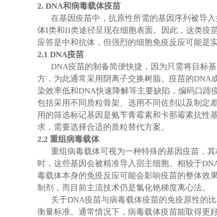
2.
DNA
和病毒载体疫苗
在基因疫苗中，抗原性所需的基因序列被导入
体I类和II类途径呈现在细胞表面。因此，这类
应答是中和抗体，但强烈的细胞免疫反应可能是
2.1 DNA
疫苗
DNA
疫苗的制备简便快捷，因为只需将目标基
方，为此通常采用阴离子交换树脂。疫苗的DNA
染效率低和DNA快速降解等主要缺陷，编码口蹄
包括采用不同质粒骨架、选用不同佐剂以及制定差
用的筛选标记基因是氨苄青霉素和卡那霉素抗性
求，需要选择合适的质粒替代方案。
2.2
重组病毒载体
重组病毒载体可视为一种特殊的基因疫苗，其
时，这些基因会被精准导入宿主细胞。相较于DN
毒载体本身的免疫反应可能会影响疫苗的整体效
制剂，而目前主流技术仍是氯化铯梯度离心法。
关于DNA疫苗与病毒载体疫苗的免疫原性的
衡量标准。通常情况下，病毒载体疫苗能取得更好