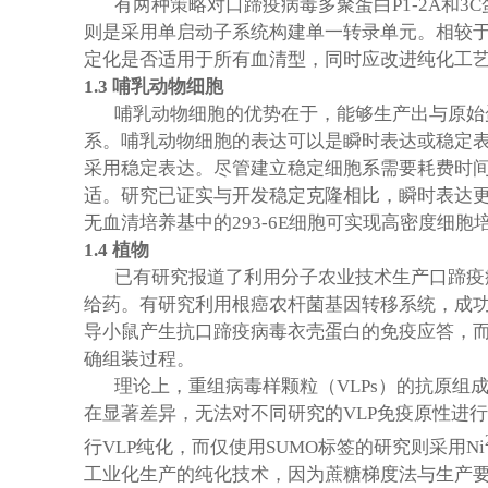
有两种策略对口蹄疫病毒多聚蛋白P1-2A和
则是采用单启动子系统构建单一转录单元。相较
定化是否适用于所有血清型，同时应改进纯化工艺
1.3
哺乳动物细胞
哺乳动物细胞的优势在于，能够生产出与原始
系。哺乳动物细胞的表达可以是瞬时表达或稳定表
采用稳定表达。尽管建立稳定细胞系需要耗费时
适。研究已证实与开发稳定克隆相比，瞬时表达更适合
无血清培养基中的293-6E细胞可实现高密度
1.4
植物
已有研究报道了利用分子农业技术生产口蹄疫
给药。有研究利用根癌农杆菌基因转移系统，成功培
导小鼠产生抗口蹄疫病毒衣壳蛋白的免疫应答，
确组装过程。
理论上，重组病毒样颗粒（VLPs）的抗原
在显著差异，无法对不同研究的VLP免疫原性进
行VLP纯化，而仅使用SUMO标签的研究则采用Ni
工业化生产的纯化技术，因为蔗糖梯度法与生产