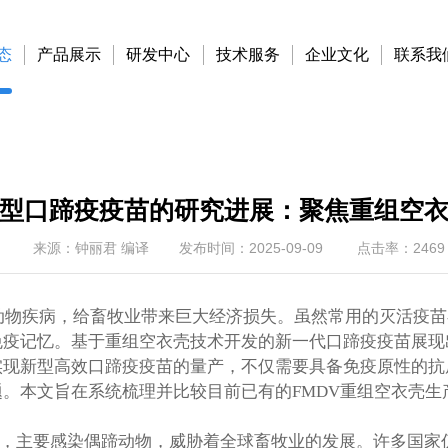
态
产品展示
研发中心
技术服务
企业文化
联系我
型口蹄疫疫苗的研究进展：聚焦重组空
来源：钟丽君 编译
发布时间：2025-09-09
点击率：2469
动物疾病，给畜牧业带来巨大经济损失。虽然常用的灭活疫
免疫记忆。基于重组空衣壳技术开发的新一代口蹄疫疫苗展现
实现新型高效口蹄疫疫苗的量产，不仅需要具备免疫原性的抗
。本文旨在系统梳理并比较目前已有的FMDV重组空衣壳生
病，主要感染偶蹄动物，威胁着全球畜牧业的发展。许多国家