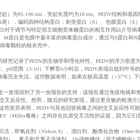
突起）为
95-190 nm
，突起长度约为
18 nm
。
PEDV
结构和基因
A
尾），编码四种结构蛋白：刺突蛋白（
S
）、包膜蛋白（
E
白对于调节与特定宿主细胞受体糖蛋白的相互作用以介导病
。
M
蛋白是包膜中最丰富的病毒蛋白成分，通过与
S
蛋白和
N
病毒颗粒的核衣壳中。
的研究记录了
PEDV
的生物学和理化特性。
PEDV
的浮力密度
C
、
pH
范围（
3-10
）下孵育
6
小时后，
PEDV
表现出低到中等
病毒完全失活。这些数据表明，如果在较高温度（
>37°C
）下
这一发现得到了另一份报告的支持，该报告通过免疫电镜和
交叉反应性。然而，随后的研究发现，通过更灵敏的检测方
这些差异表明，
PEDV
与其他冠状病毒之间的交叉反应性可能
EV
（
Miller
毒株）之间存在抗原交叉活性的证据，因为它们
灭活，即氧化剂（
Virkon S
）、漂白剂、酚类化合物（
One-St
涤剂）、离子和非离子洗涤剂、
1%
强效碘伏（溶于磷酸中）