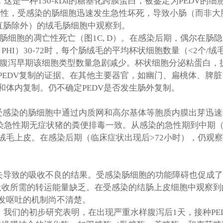
，这是一种
150-kDa
的糖基化跨膜蛋白，被鉴定为
PEDV
的细
解性，受感染的肠细胞迅速发生急性坏死，导致小肠（而非大
直肠除外）的绒毛肠细胞中观察到。
肠细胞的凋亡性死亡（图
1C, D
）。在感染后期，偶尔在肠隐
（
PHI
）
30-72
时，每个肠绒毛的平均杯状细胞数量（
<2
个
/
绒
腹泻早期该细胞类型数量急剧减少。杯状细胞分泌粘蛋白，
PEDV
复制的证据。在其他主要器官，如幽门、扁桃体、脾脏
和体内复制。仍不确定
PEDV
是否发生肠外复制。
受感染的肠细胞中通过内质网和高尔基体等胞质内膜出芽迅速
染急性期无症状猪的粪便排毒一致。从感染的急性期到中期
绒毛上皮。在感染后期（临床症状出现后
>72
小时），仍观察
失导致的吸收不良的结果。受感染肠细胞的功能障碍也促成了
吸收所需的转运能量缺乏。在受感染的结肠上皮细胞中观察到
发呕吐的机制尚不清楚。
，我们的初步研究表明，在出现严重水样腹泻后
1
天，接种
PE