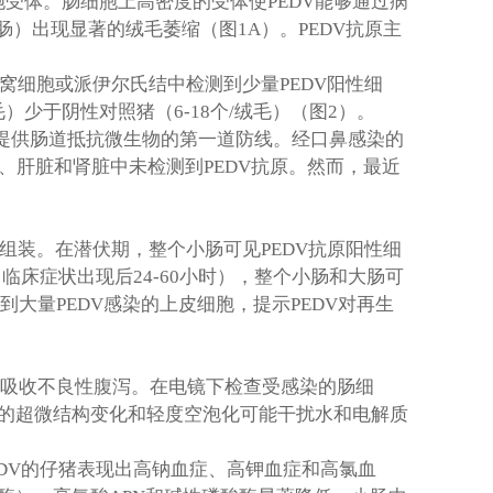
胞受体。肠细胞上高密度的受体使
PEDV
能够通过病
肠）出现显著的绒毛萎缩（图
1A
）。
PEDV
抗原主
窝细胞或派伊尔氏结中检测到少量
PEDV
阳性细
毛）少于阴性对照猪（
6-18
个
/
绒毛）（图
2
）。
提供肠道抵抗微生物的第一道防线。经口鼻感染的
、肝脏和肾脏中未检测到
PEDV
抗原。然而，最近
组装。在潜伏期，整个小肠可见
PEDV
抗原阳性细
（临床症状出现后
24-60
小时），整个小肠和大肠可
到大量
PEDV
感染的上皮细胞，提示
PEDV
对再生
吸收不良性腹泻。在电镜下检查受感染的肠细
的超微结构变化和轻度空泡化可能干扰水和电解质
DV
的仔猪表现出高钠血症、高钾血症和高氯血