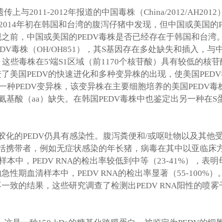
遗传上与
2011-2012
年报道的中国毒株（
China/2012/AH2012
2014
年初在韩国和台湾的腹泻仔猪中发现，但中国或美国的
现之前，中国或美国的
PEDV
毒株是否已经存在于韩国和台湾
EDV
毒株（
OH/OH851
），其
S
基因存在多处缺失和插入，与
，这些毒株在
5'
端
S1
区域（前
1170
个核苷酸）具有较低的核苷
进了美国
PEDV
的快速进化和多种变异株的出现，使美国
PEDV
一种
PEDV
变异株，该变异株在主要细胞培养的美国
PEDV
毒
氨基酸（
aa
）缺失。在韩国
PEDV
毒株中也鉴定出另一种在
S
胶化的
PEDV
仍具有感染性。腹泻粪便和
/
或呕吐物以及其他
括携带者，例如无症状感染的年长猪，病毒在其中以亚临床
样本中，
PEDV RNA
的检出率较低到中等（
23-41%
），表明
的急性期血清样本中，
PEDV RNA
的检出率显著（
55-100%
）
不一致的结果，这些研究调查了检测出
PEDV RNA
阳性的喷雾