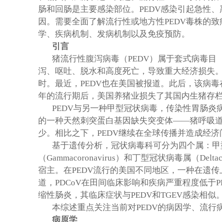
肠和回肠是主要感染部位。
PEDV
感染引起急性、
因。需要全面了解流行性或地方性
PEDV
毒株的致
学、疾病机制、发病机制以及免疫预防。
引言
猪流行性腹泻病毒（
PEDV
）属于套式病毒目
泻、呕吐、脱水和高度死亡，导致重大经济损失
时。最近，
PEDV
也在美国被报道。此后，该病毒
年的流行期后，美国养猪业损失了其国内生猪存
PEDV
与另一种甲型冠状病毒，传染性胃肠炎
的一种天然刺突蛋白基因缺失突变体
——
猪呼吸
少。相比之下，
PEDV
继续在全球传播并造成经济
基于遗传分析，冠状病毒科可分为四个属：甲
（
Gammacoronavirus
）和丁型冠状病毒属（
Delta
宿主。在
PEDV
流行的美国不同地区，一种在遗传
道，
PDCoV
在田间临床影响和疾病严重程度低于
P
缩性肠炎，其临床症状与
PEDV
和
TGEV
感染相似
本综述重点关注当前对
PEDV
的病因学、流行
病原学