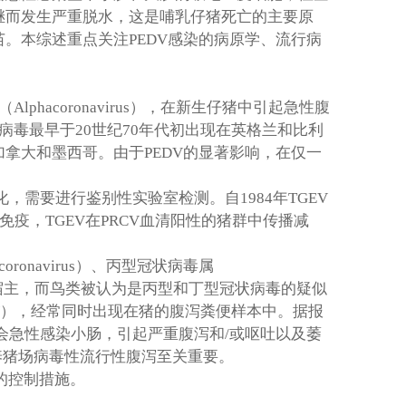
继而发生严重脱水，这是哺乳仔猪死亡的主要原
苗。本综述重点关注
PEDV
感染的病原学、流行病
（
Alphacoronavirus
），在新生仔猪中引起急性腹
病毒最早于
20
世纪
70
年代初出现在英格兰和比利
加拿大和墨西哥。由于
PEDV
的显著影响，在仅一
化，需要进行鉴别性实验室检测。自
1984
年
TGEV
免疫，
TGEV
在
PRCV
血清阳性的猪群中传播减
coronavirus
）、丙型冠状病毒属
宿主，而鸟类被认为是丙型和丁型冠状病毒的疑似
），经常同时出现在猪的腹泻粪便样本中。据报
会急性感染小肠，引起严重腹泻和
/
或呕吐以及萎
养猪场病毒性流行性腹泻至关重要。
的控制措施。