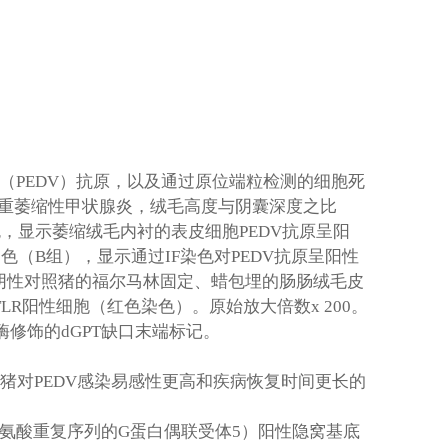
（
PEDV
）抗原，以及通过原位端粒检测的细胞死
重萎缩性甲状腺炎，绒毛高度与阴囊深度之比
色，显示萎缩绒毛内衬的表皮细胞
PEDV
抗原呈阳
染色（
B
组），显示通过
IF
染色对
PEDV
抗原呈阳性
阴性对照猪的福尔马林固定、蜡包埋的肠肠绒毛皮
TLR
阳性细胞（红色染色）。原始放大倍数
x 200
。
酶修饰的
dGPT
缺口末端标记。
猪对
PEDV
感染易感性更高和疾病恢复时间更长的
氨酸重复序列的
G
蛋白偶联受体
5
）阳性隐窝基底