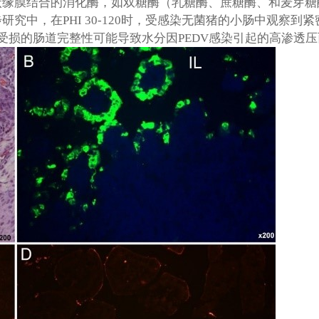
状缘膜结合的消化酶，如双糖酶（乳糖酶、蔗糖酶、和麦芽糖
步研究中，在
PHI 30-120
时，受感染无菌猪的小肠中观察到紧
受损的肠道完整性可能导致水分因
PEDV
感染引起的高渗透压