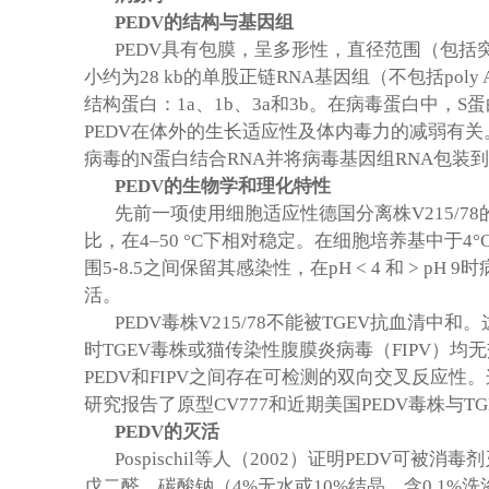
PEDV
的结构与基因组
PEDV
具有包膜，呈多形性，直径范围（包括
小约为
28 kb
的单股正链
RNA
基因组（不包括
poly 
结构蛋白：
1a
、
1b
、
3a
和
3b
。在病毒蛋白中，
S
蛋
PEDV
在体外的生长适应性及体内毒力的减弱有关
病毒的
N
蛋白结合
RNA
并将病毒基因组
RNA
包装到
PEDV
的生物学和理化特性
先前一项使用细胞适应性德国分离株
V215/78
比，在
4–50 °C
下相对稳定。在细胞培养基中于
4°
围
5-8.5
之间保留其感染性，在
pH < 4
和
> pH 9
时
活。
PEDV
毒株
V215/78
不能被
TGEV
抗血清中和。
时
TGEV
毒株或猫传染性腹膜炎病毒（
FIPV
）均无
PEDV
和
FIPV
之间存在可检测的双向交叉反应性。
研究报告了原型
CV777
和近期美国
PEDV
毒株与
TG
PEDV
的灭活
Pospischil
等人（
2002
）证明
PEDV
可被消毒剂
戊二醛、碳酸钠（
4%
无水或
10%
结晶，含
0.1%
洗