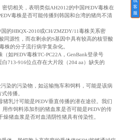
线
客
）密切相关，表明类似
AH2012
的中国
PEDV
毒株在
服
PEDV
毒株是否可能传播到韩国和台湾的猪尚不清
。
中国的
HBQX-2010
或
CH/ZMZDY/11
毒株关系密
酸同源性，而在剩余的
S
基因中具有较高的核苷酸
毒株的分子流行病学复杂化。
株（如
PEDV
毒株
TC-PC22A
，
GenBank
登录号
蛋白
713-916
位点存在大片段（
204 aa
）缺失的
受污染的污染物，如运输拖车和饲料，可能是该病
方式传播。
母猪乳汁可能是
PEDV
垂直传播的潜在途径。我们
。用作饲料添加剂的猪血浆是否可能是
PEDV
的传
干燥猪血浆是否对血清阴性猪具有传染性。