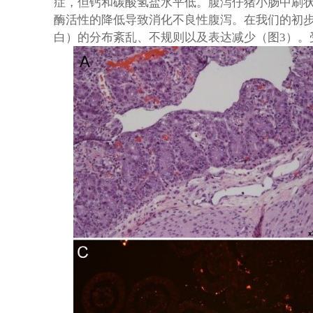
症，但钙和碳酸氢盐水平低。腹泻仔猪小肠中刷
酶活性的降低导致消化不良性腹泻。在我们的初
白）的分布紊乱、不规则以及表达减少（图
3
）。