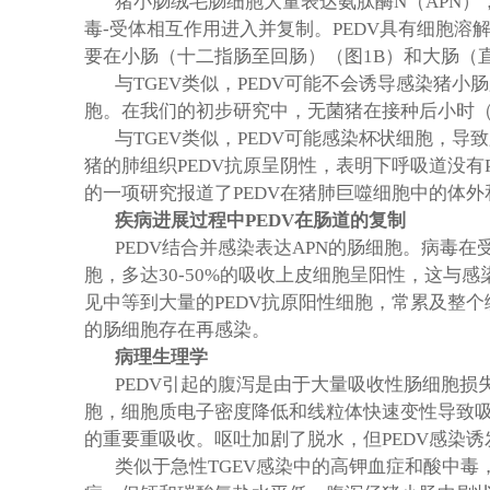
猪小肠绒毛肠细胞大量表达氨肽酶
N
（
APN
）
毒
-
受体相互作用进入并复制。
PEDV
具有细胞溶
要在小肠（十二指肠至回肠）（图
1B
）和大肠（
与
TGEV
类似，
PEDV
可能不会诱导感染猪小肠
胞。在我们的初步研究中，无菌猪在接种后小时
与
TGEV
类似，
PEDV
可能感染杯状细胞，导致
猪的肺组织
PEDV
抗原呈阴性，表明下呼吸道没有
的一项研究报道了
PEDV
在猪肺巨噬细胞中的体外
疾病进展过程中
PEDV
在肠道的复制
PEDV
结合并感染表达
APN
的肠细胞。病毒在
胞，多达
30-50%
的吸收上皮细胞呈阳性，这与感
见中等到大量的
PEDV
抗原阳性细胞，常累及整个
的肠细胞存在再感染。
病理生理学
PEDV
引起的腹泻是由于大量吸收性肠细胞损
胞，细胞质电子密度降低和线粒体快速变性导致
的重要重吸收。呕吐加剧了脱水，但
PEDV
感染诱
类似于急性
TGEV
感染中的高钾血症和酸中毒