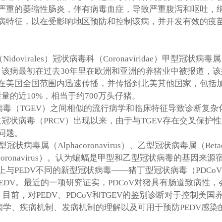
严重的萎缩性肠炎，伴有病毒血症，导致严重腹泻和呕吐，
病特征，以在受影响地区预防和控制该病，并开发有效的疫
（
Nidovirales
）冠状病毒科（
Coronaviridae
）甲型冠状病毒属
。该病最初在过去
30
年里在欧洲和亚洲的养猪业中被报道，该
在美国全国范围内迅速传播，并传播到北美其他国家，包括
栏量的近
10%
，相当于约
700
万头仔猪。
病毒（
TGEV
）之间相似的流行病学和临床特征导致诊断复杂
道冠状病毒（
PRCV
）出现以来，由于与
TGEV
存在交叉保护性
问题。
型冠状病毒属（
Alphacoronavirus
）、乙型冠状病毒属（
Beta
coronavirus
）。认为蝙蝠是甲型和乙型冠状病毒的基因来源
上与
PEDV
不同的新型冠状病毒
——
猪丁型冠状病毒（
PDCoV
EDV
。最近的一项研究证实，
PDCoV
对猪具有肠道致病性，
。目前，对
PEDV
、
PDCoV
和
TGEV
的鉴别诊断对于控制美国
病学、疾病机制、发病机制的理解以及可用于预防
PEDV
感染