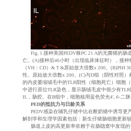
Fig. 1.
接种美国
PEDV
株
PC 21 A
的无菌猪的肠
亡。
(A)
接种后
46
小时（出现临床体征时），接种
（
VH
：
CD
）
& T &
原始放大倍数
x 200
。
(B)PIH 3
性。原始放大倍数
x 200
。
(C)
与
D
组（阴性对照）
的内皮萎缩绒毛中的
TLR
阳性（细胞死亡）细胞（
中进行原位
TLR
染色，显示肠绒毛皮中很少有
TLR
IL
，肠腔。在
B
组中，细胞核用蓝色荧光
4′, 6-
二脒
PED
的抵抗力与日龄关系
PEDV
感染在哺乳仔猪中比在断奶猪中诱导更
解剖学和生理学因素包括：新生仔猪肠细胞更新
肠道上皮的高更新率依赖于在肠隐窝中发现的