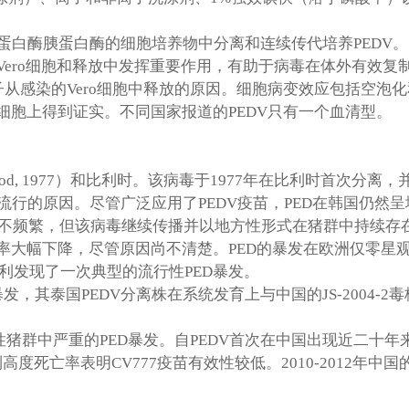
蛋白酶胰蛋白酶的细胞培养物中分离和连续传代培养
PEDV
。
Vero
细胞和释放中发挥重要作用，有助于病毒在体外有效复
子从感染的
Vero
细胞中释放的原因。细胞病变效应包括空泡化
细胞上得到证实。不同国家报道的
PEDV
只有一个血清型。
d, 1977
）和比利时。该病毒于
1977
年在比利时首次分离，
流行的原因。尽管广泛应用了
PEDV
疫苗，
PED
在韩国仍然呈
不频繁，但该病毒继续传播并以地方性形式在猪群中持续存
率大幅下降，尽管原因尚不清楚。
PED
的暴发在欧洲仅零星
利发现了一次典型的流行性
PED
暴发。
暴发，其泰国
PEDV
分离株在系统发育上与中国的
JS-2004-2
毒
性猪群中严重的
PED
暴发。自
PEDV
首次在中国出现近二十年
到高度死亡率表明
CV777
疫苗有效性较低。
2010-2012
年中国