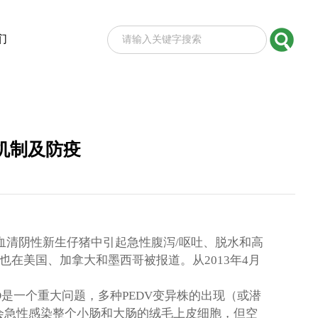
们
机制及防疫
血清阴性新生仔猪中引起急性腹泻
/
呕吐、脱水和高
也在美国、加拿大和墨西哥被报道。从
2013
年
4
月
D
是一个重大问题，多种
PEDV
变异株的出现（或潜
会急性感染整个小肠和大肠的绒毛上皮细胞，但空