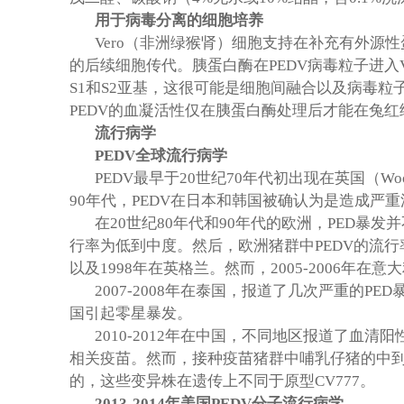
用于病毒分离的细胞培养
Vero
（非洲绿猴肾）细胞支持在补充有外源性
的后续细胞传代。胰蛋白酶在
PEDV
病毒粒子进入
S1
和
S2
亚基，这很可能是细胞间融合以及病毒粒
PEDV
的血凝活性仅在胰蛋白酶处理后才能在兔红
流行病学
PEDV
全球流行病学
PEDV
最早于
20
世纪
70
年代初出现在英国（
Woo
90
年代，
PEDV
在日本和韩国被确认为是造成严重
在
20
世纪
80
年代和
90
年代的欧洲，
PED
暴发并
行率为低到中度。然后，欧洲猪群中
PEDV
的流行
以及
1998
年在英格兰。然而，
2005-2006
年在意大
2007-2008
年在泰国，报道了几次严重的
PED
国引起零星暴发。
2010-2012
年在中国，不同地区报道了血清阳
相关疫苗。然而，接种疫苗猪群中哺乳仔猪的中
的，这些变异株在遗传上不同于原型
CV777
。
2013-2014
年美国
PEDV
分子流行病学