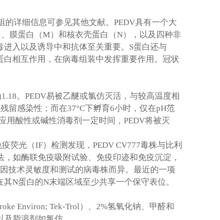
组的详细信息可参见其他文献。
PEDV
具有一个大
）、膜蛋白（
M
）和核衣壳蛋白（
N
），以及四种非
毒进入以及诱导中和抗体至关重要。
S
蛋白还与
蛋白相互作用，在病毒组装中发挥重要作用。冠状
为
1.18
。
PEDV
易被乙醚或氯仿灭活，与较高温度相
的残留感染性；而在
37°C
下孵育
6
小时，仅在
pH
范
应用酸性或碱性消毒剂一定时间，
PEDV
将被灭
免疫荧光（
IF
）检测发现，
PEDV CV777
毒株与比利
法，如酶联免疫吸附试验、免疫印迹和免疫沉淀，
因技术灵敏度和测试的病毒株而异。最近的一项
在其
N
蛋白的
N
末端区域至少共享一个保守表位。
roke Environ; Tek-Trol
）、
2%
氢氧化钠、甲醛和
以及脂溶剂如氯仿。