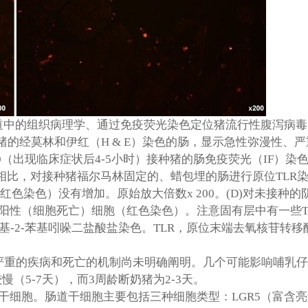
道中的组织病理学、通过免疫荧光染色定位猪流行性腹泻病毒
猪的经莫林和伊红（
H & E
）染色的肠，显示急性弥漫性、严
0
（出现临床症状后
4-5
小时）接种猪的肠免疫荧光（
IF
）染
相比，对接种猪福尔马林固定的、蜡包埋的肠进行原位
TLR
红色染色）没有增加。原始放大倍数
x 200
。
(D)
对未接种的
阳性（细胞死亡）细胞（红色染色）。注意固有层中有一些
基
-2-
苯基吲哚二盐酸盐染色。
TLR
，原位末端去氧核苷转移
严重的疾病和死亡的机制尚未明确阐明。几个可能影响哺乳仔
较慢（
5-7
天），而
3
周龄断奶猪为
2-3
天。
干细胞。肠道干细胞主要包括三种细胞类型：
LGR5
（富含亮