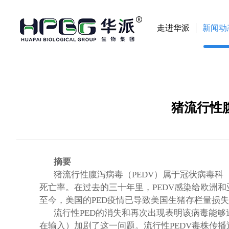
走进华派
新闻动
猪流行性
摘要
猪流行性腹泻病毒（
PEDV
）属于冠状病毒科
死亡率。在过去的三十年里，
PEDV
感染给欧洲和
至今，美国的
PED
疫情已导致美国生猪存栏量损失
流行性
PED
的消失和再次出现表明该病毒能够
在输入）加剧了这一问题。流行性
PEDV
毒株传播