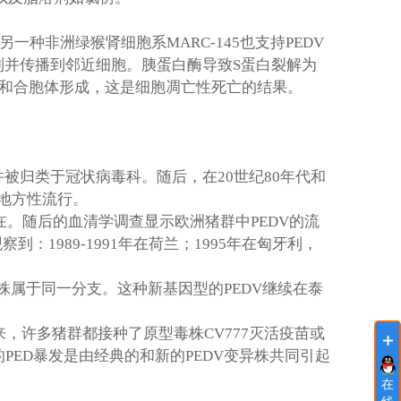
另一种非洲绿猴肾细胞系
MARC-145
也支持
PEDV
制并传播到邻近细胞。胰蛋白酶导致
S
蛋白裂解为
和合胞体形成，这是细胞凋亡性死亡的结果。
并被归类于冠状病毒科。随后，在
20
世纪
80
年代和
地方性流行。
在。随后的血清学调查显示欧洲猪群中
PEDV
的流
观察到：
1989-1991
年在荷兰；
1995
年在匈牙利，
株属于同一分支。这种新基因型的
PEDV
继续在泰
来，许多猪群都接种了原型毒株
CV777
灭活疫苗或
的
PED
暴发是由经典的和新的
PEDV
变异株共同引起
在