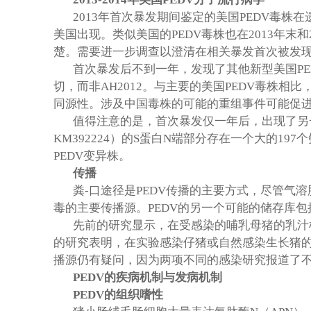
2013
年首次暴发期间鉴定的美国
PEDV
毒株在
美国出现。类似美国的
PEDV
毒株也在
2013
年末和
楚。需要进一步调查以澄清在相关暴发首次被发
首次暴发后不到一年，发现了其他新型美国
P
切，而非
AH2012
。与主要的美国
PEDV
毒株相比
同源性。涉及中国毒株的可能的重组事件可能促
值得注意的是，首次暴发仅一年后，出现了另
KM392224
）的
S
蛋白
N
端部分存在一个大的
197
个
PEDV
变异株。
传播
粪
-
口途径是
PEDV
传播的主要方式，尽管气溶
毒的主要传播源。
PEDV
的另一个可能的储存库包
先前的研究显示，在受感染的哺乳母猪的乳汁
的研究表明，在实验感染仔猪或自然感染生长猪
播源仍有疑问，因为两项不同的感染研究报道了
PEDV
的疾病机制与发病机制
PEDV
的组织嗜性