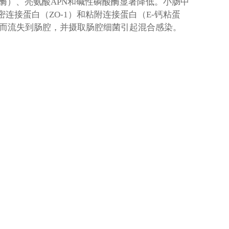
酶）、亮氨酸
APN
和碱性磷酸酶显著降低。小肠中
密连接蛋白（
ZO-1
）和粘附连接蛋白（
E-
钙粘蛋
而流失到肠腔，并摄取肠腔细菌引起混合感染。