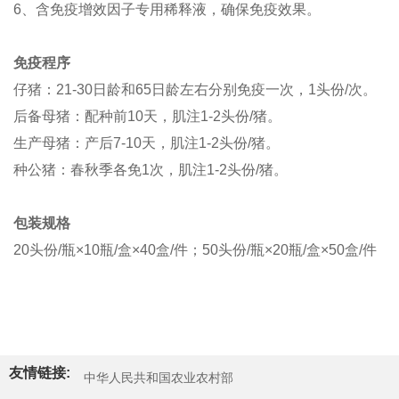
6、含免疫增效因子专用稀释液，确保免疫效果。
免疫程序
仔猪：21-30日龄和65日龄左右分别免疫一次，1头份/次。
后备母猪：配种前10天，肌注1-2头份/猪。
生产母猪：产后7-10天，肌注1-2头份/猪。
种公猪：春秋季各免1次，肌注1-2头份/猪。
包装规格
20头份/瓶×10瓶/盒×40盒/件；50头份/瓶×20瓶/盒×50盒/件
友情链接:
中华人民共和国农业农村部