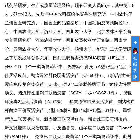
试剂的研发、生产或质量管理经验。现有研究人员56人，其中博士5
人，硕士43人。先后与中国农科院哈尔滨兽医研究所、中国农科院
兰州兽医研究所、中国兽医药品监察所、中国动物疫病预防控制中
心、中国农业大学、浙江大学、四川农业大学、北京农林科学院畜
牧兽医研究所、河南农业大学、四川省畜牧科学研究院、西南大
学、云南农业大学、华南农业大学、扬州大学、华东理工大学等建
立了研发战略合作关系。目前已取得禽流感DNA疫苗（H5亚型，
在
线
pH5-GD）1个一类新兽药证书；鸡传染性鼻炎（A型+B型+C型）三
客
价灭活疫苗、鸭病毒性肝炎弱毒活疫苗（CH60株）、鸡传染性法氏
服
囊病免疫复合物疫苗（CF株）等3个二类新兽药证书；猪传染性胃
肠炎、猪流行性腹泻二联活疫苗（SCJY—1株+SCSZ-1株）、猪圆
环病毒2型灭活疫苗（ZJ-C株）、猪支原体肺炎灭活疫苗、副猪嗜血
杆菌病三价灭活疫苗（4型H25株+5型H45株+12型H31株）、重组
新流二联灭活疫苗、新支流三联灭活疫苗、新支减三联灭活疫苗、
新支减流四联灭活疫苗、小反刍兽疫、山羊痘二联活疫苗（Clone9
株+AV41株）、兔瘟巴二联灭活疫苗等11个三类新兽药证书。此外