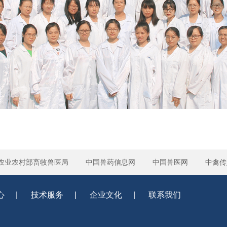
农业农村部畜牧兽医局
中国兽药信息网
中国兽医网
中禽传
川省农业农村厅
重庆澳龙生物制品有限公司
重庆永健生物技术有
心
|
技术服务
|
企业文化
|
联系我们