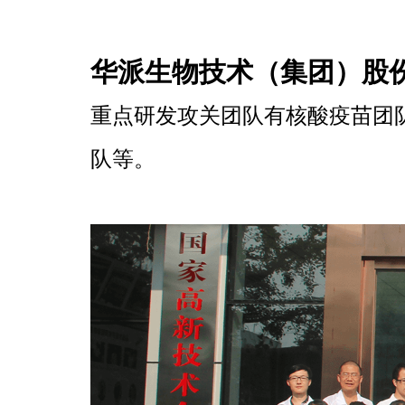
华派生物技术（集团）股
重点研发攻关团队有核酸疫苗团
队等。