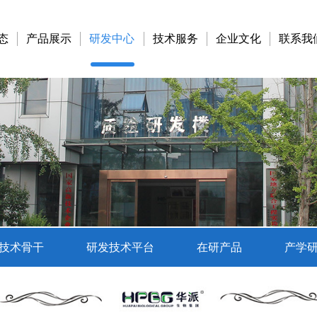
态
产品展示
研发中心
技术服务
企业文化
联系我
技术骨干
研发技术平台
在研产品
产学