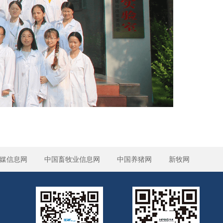
媒信息网
中国畜牧业信息网
中国养猪网
新牧网
限责任公司
精华动物药业（成都）有限公司