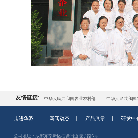
友情链接:
中华人民共和国农业农村部
中华人民共和国
中国畜牧兽医学会
中国畜牧业协会
四
走进华派
|
新闻动态
|
产品展示
|
研发中
公司地址：成都东部新区石盘街道檬子路6号