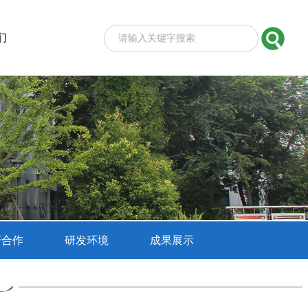
们
研合作
研发环境
成果展示